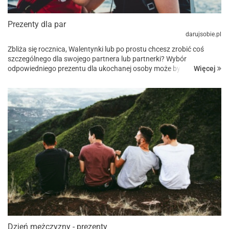
Prezenty dla par
darujsobie.pl
Zbliża się rocznica, Walentynki lub po prostu chcesz zrobić coś
szczególnego dla swojego partnera lub partnerki? Wybór
Więcej
odpowiedniego prezentu dla ukochanej osoby może być trudnym
zadaniem, ale w naszym sklepie z gadżetami dla par znajdziesz ...
Dzień mężczyzny - prezenty