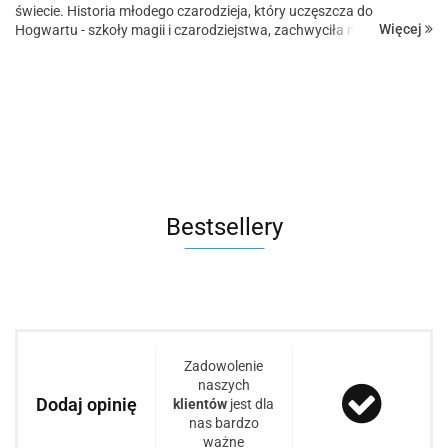
świecie. Historia młodego czarodzieja, który uczęszcza do
Więcej
Hogwartu - szkoły magii i czarodziejstwa, zachwyciła miliony
czytelników na całym świecie. Nie ma wątpliwości, że ser...
Bestsellery
Zadowolenie
naszych
Dodaj opinię
klientów
jest dla
nas bardzo
ważne