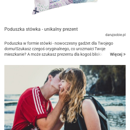
Poduszka stówka - unikalny prezent
darujsobie.pl
Poduszka w formie stówki - nowoczesny gadżet dla Twojego
domu!Szukasz czegoś oryginalnego, co urozmaici Twoje
Więcej
mieszkanie? A może szukasz prezentu dla kogoś bliskiego?
Poduszka w formie stówki to idealna propozycja dla Ciebie! To
nowoczesny g...