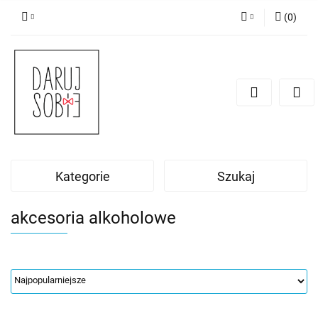
(
0
)
Zaloguj się
Zarejestruj się
Dodaj zgłoszenie
Zgody cookies
Kategorie
Szukaj
akcesoria alkoholowe