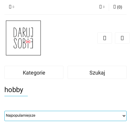
(
0
)
Zaloguj się
Zarejestruj się
Dodaj zgłoszenie
Zgody cookies
Kategorie
Szukaj
hobby