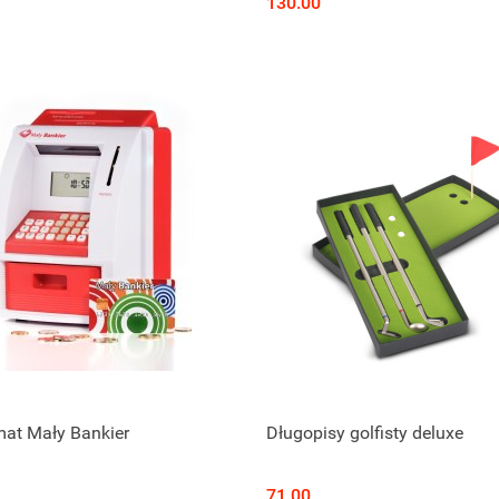
130.00
at Mały Bankier
Długopisy golfisty deluxe
71.00