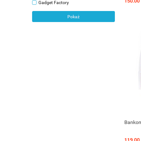
150.00
Gadget Factory
Pokaż
Bankom
119.00