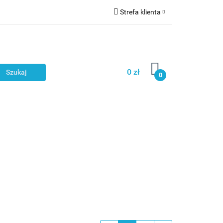
Strefa klienta
Zaloguj się
NOWOŚCI
Zarejestruj się
Dodaj zgłoszenie
0 zł
0
Zgody cookies