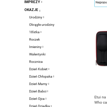
IMPREZY
OKAZJE
Urodziny
Okrągłe urodziny
18'stka
Roczek
Imieniny
Walentynki
Rocznica
Dzień Kobiet
Dzień Chłopaka
Dzień Mamy
Dzień Babci
Etui na
Dzień Ojca
Who ca
Dzień Dziadka