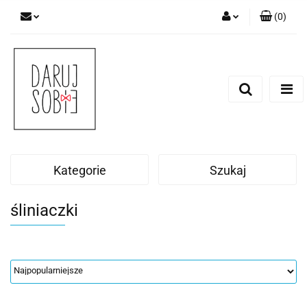
(
0
)
Zaloguj się
Zarejestruj się
Dodaj zgłoszenie
Zgody cookies
Kategorie
Szukaj
śliniaczki