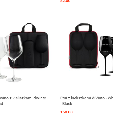
82.00
 wino z kieliszkami diVinto
Etui z kieliszkami diVinto - W
nd
- Black
150.00