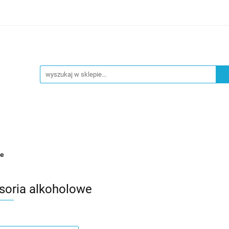
EZY
OKAZJE
UROCZYSTOŚCI
DEKORACJA
YSTOŚCI
DEKORACJA
NOWOŚCI
we
soria alkoholowe