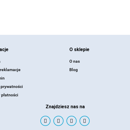
acje
O sklepie
a
O nas
 reklamacje
Blog
min
 prywatności
 płatności
Znajdziesz nas na