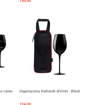
150.00
ho cares
Gigantyczny Kieliszek diVinto - Black
124.00