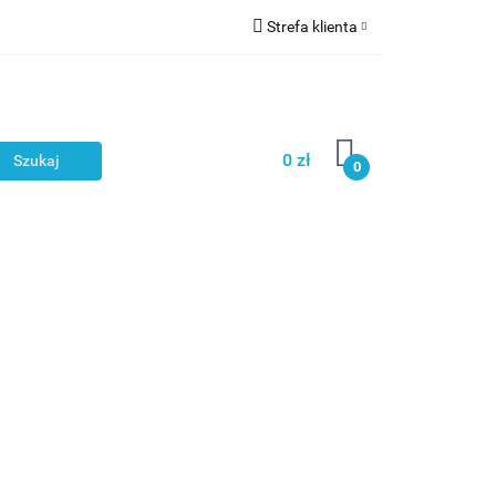
Strefa klienta
Zaloguj się
NOWOŚCI
Zarejestruj się
Dodaj zgłoszenie
0 zł
0
Zgody cookies