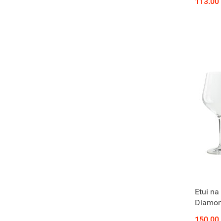
113.00
Etui na
Diamo
150.00