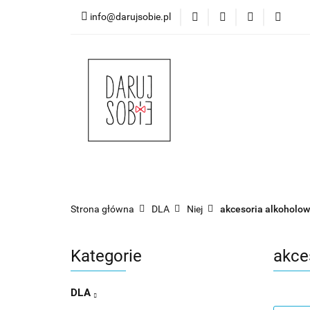
info@darujsobie.pl
DLA
IMPR
DLA
IMPREZY
OKAZJE
UROCZ
Strona główna
DLA
Niej
akcesoria alkoholo
Kategorie
akce
DLA