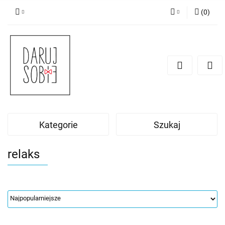
(
0
)
Zaloguj się
Zarejestruj się
Dodaj zgłoszenie
Zgody cookies
Kategorie
Szukaj
relaks