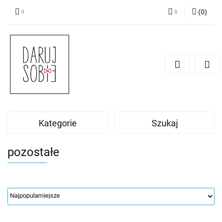
(
0
)
Zaloguj się
Zarejestruj się
Dodaj zgłoszenie
Zgody cookies
Kategorie
Szukaj
pozostałe