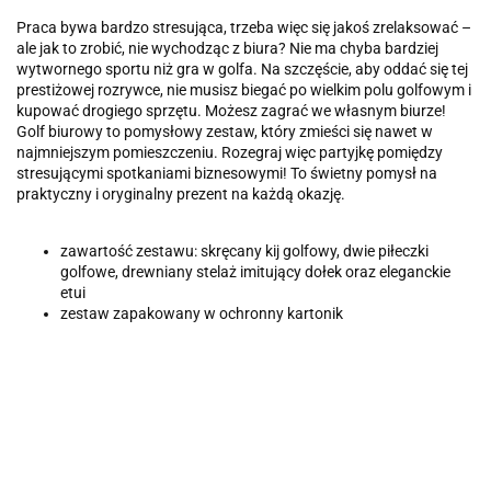
Praca bywa bardzo stresująca, trzeba więc się jakoś zrelaksować –
ale jak to zrobić, nie wychodząc z biura? Nie ma chyba bardziej
wytwornego sportu niż gra w golfa. Na szczęście, aby oddać się tej
prestiżowej rozrywce, nie musisz biegać po wielkim polu golfowym i
kupować drogiego sprzętu. Możesz zagrać we własnym biurze!
Golf biurowy to pomysłowy zestaw, który zmieści się nawet w
najmniejszym pomieszczeniu. Rozegraj więc partyjkę pomiędzy
stresującymi spotkaniami biznesowymi! To świetny pomysł na
praktyczny i oryginalny prezent na każdą okazję.
zawartość zestawu: skręcany kij golfowy, dwie piłeczki
golfowe, drewniany stelaż imitujący dołek oraz eleganckie
etui
zestaw zapakowany w ochronny kartonik