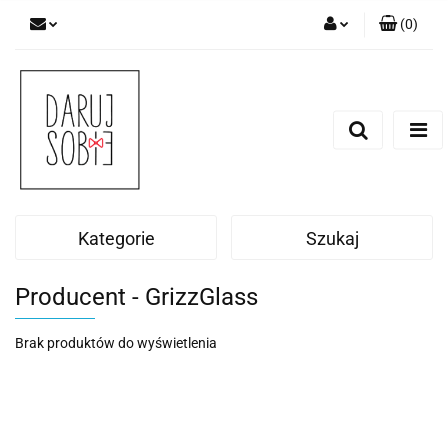
(
0
)
Zaloguj się
Zarejestruj się
Dodaj zgłoszenie
Zgody cookies
Kategorie
Szukaj
Producent - GrizzGlass
Brak produktów do wyświetlenia