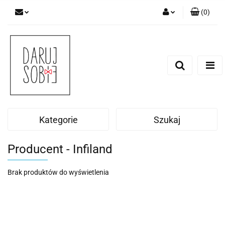
(
0
)
Zaloguj się
Zarejestruj się
Dodaj zgłoszenie
Zgody cookies
Kategorie
Szukaj
Producent - Infiland
Brak produktów do wyświetlenia