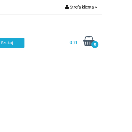
Strefa klienta
Zaloguj się
NOWOŚCI
Zarejestruj się
Dodaj zgłoszenie
0 zł
0
Zgody cookies