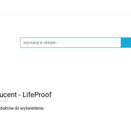
ZY
OKAZJE
UROCZYSTOŚCI
DEKORACJA
ZYSTOŚCI
DEKORACJA
NOWOŚCI
ucent - LifeProof
oduktów do wyświetlenia