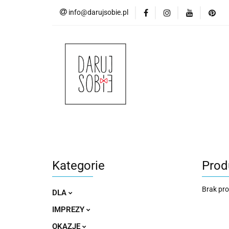
info@darujsobie.pl
DLA
IMPRE
DLA
IMPREZY
OKAZJE
UROC
Kategorie
Prod
Brak pr
DLA
IMPREZY
OKAZJE