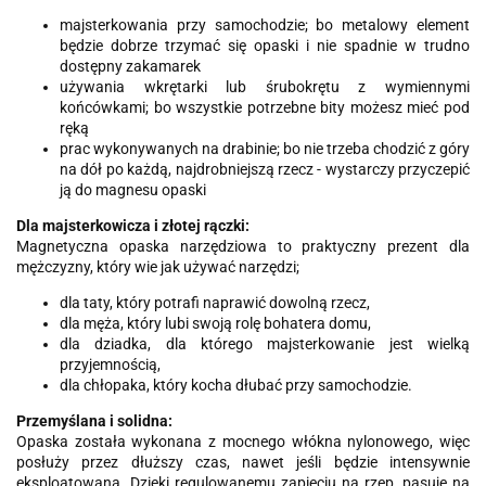
majsterkowania przy samochodzie; bo metalowy element
będzie dobrze trzymać się opaski i nie spadnie w trudno
dostępny zakamarek
używania wkrętarki lub śrubokrętu z wymiennymi
końcówkami; bo wszystkie potrzebne bity możesz mieć pod
ręką
prac wykonywanych na drabinie; bo nie trzeba chodzić z góry
na dół po każdą, najdrobniejszą rzecz - wystarczy przyczepić
ją do magnesu opaski
Dla majsterkowicza i złotej rączki:
Magnetyczna opaska narzędziowa to praktyczny prezent dla
mężczyzny, który wie jak używać narzędzi;
dla taty, który potrafi naprawić dowolną rzecz,
dla męża, który lubi swoją rolę bohatera domu,
dla dziadka, dla którego majsterkowanie jest wielką
przyjemnością,
dla chłopaka, który kocha dłubać przy samochodzie.
Przemyślana i solidna:
Opaska została wykonana z mocnego włókna nylonowego, więc
posłuży przez dłuższy czas, nawet jeśli będzie intensywnie
eksploatowana. Dzięki regulowanemu zapięciu na rzep, pasuje na