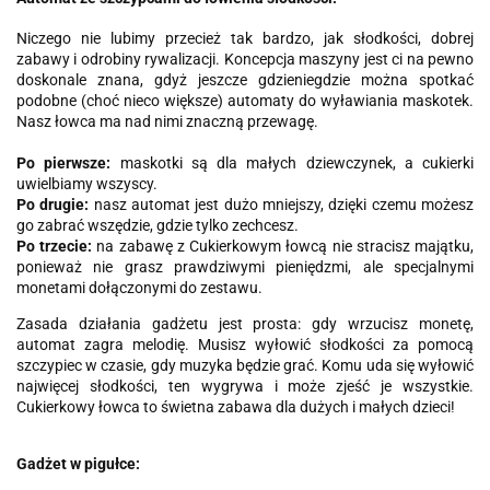
Niczego nie lubimy przecież tak bardzo, jak słodkości, dobrej
zabawy i odrobiny rywalizacji. Koncepcja maszyny jest ci na pewno
doskonale znana, gdyż jeszcze gdzieniegdzie można spotkać
podobne (choć nieco większe) automaty do wyławiania maskotek.
Nasz łowca ma nad nimi znaczną przewagę.
Po pierwsze:
maskotki są dla małych dziewczynek, a cukierki
uwielbiamy wszyscy.
Po drugie:
nasz automat jest dużo mniejszy, dzięki czemu możesz
go zabrać wszędzie, gdzie tylko zechcesz.
Po trzecie:
na zabawę z Cukierkowym łowcą nie stracisz majątku,
ponieważ nie grasz prawdziwymi pieniędzmi, ale specjalnymi
monetami dołączonymi do zestawu.
Zasada działania gadżetu jest prosta: gdy wrzucisz monetę,
automat zagra melodię. Musisz wyłowić słodkości za pomocą
szczypiec w czasie, gdy muzyka będzie grać. Komu uda się wyłowić
najwięcej słodkości, ten wygrywa i może zjeść je wszystkie.
Cukierkowy łowca to świetna zabawa dla dużych i małych dzieci!
Gadżet w pigułce: