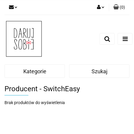
(
0
)
Zaloguj się
Zarejestruj się
Dodaj zgłoszenie
Zgody cookies
Kategorie
Szukaj
Producent - SwitchEasy
Brak produktów do wyświetlenia