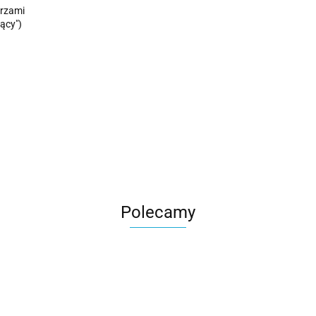
arzami
ący")
Polecamy