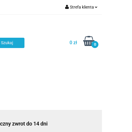
Strefa klienta
Zaloguj się
NOWOŚCI
Zarejestruj się
Dodaj zgłoszenie
0 zł
0
Zgody cookies
czny zwrot do 14 dni