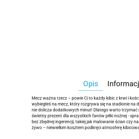
Opis
Informac
Mecz ważna rzecz – powie Ci to każdy kibic z krwi i kośc
wybiegłeś na mecz, który rozgrywa się na stadionie na d
nie dolicza dodatkowych minut! Dlatego warto trzymać 
świetny prezent dla wszystkich fanów piłki nożnej - spr
bez zbędnej ingerencji, takiej jak malowanie ścian czy 
żywo – niewielkim kosztem podkręci atmosferę kibicowa