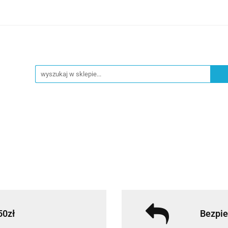
ZY
OKAZJE
UROCZYSTOŚCI
DEKORACJA
ZYSTOŚCI
DEKORACJA
NOWOŚCI
50zł
Bezpie