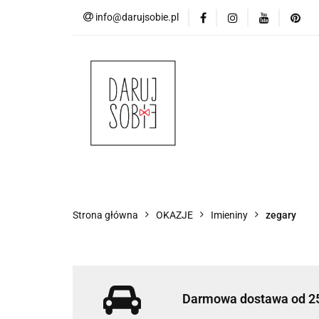
info@darujsobie.pl
DLA
IMPRE
DLA
IMPREZY
OKAZJE
UROC
Strona główna
OKAZJE
Imieniny
zegary
Darmowa dostawa od 2