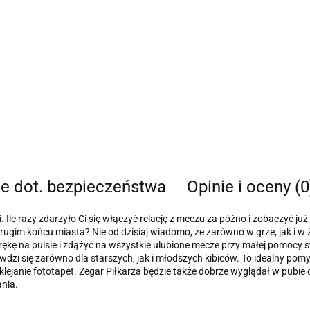
je dot. bezpieczeństwa
Opinie i oceny (0
i. Ile razy zdarzyło Ci się włączyć relację z meczu za późno i zobaczyć ju
rugim końcu miasta? Nie od dzisiaj wiadomo, że zarówno w grze, jak i w 
rękę na pulsie i zdążyć na wszystkie ulubione mecze przy małej pomocy 
awdzi się zarówno dla starszych, jak i młodszych kibiców. To idealny pomy
naklejanie fototapet. Zegar Piłkarza będzie także dobrze wyglądał w pubi
nia.