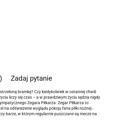
)
Zadaj pytanie
ż strzeloną bramkę? Czy kiedykolwiek w ostatniej chwili
życiu liczy się czas – a w prawdziwym życiu sędzia nigdy
sympatycznego Zegara Piłkarza. Zegar Piłkarza to
sł na odświeżenie wyglądu pokoju fana piłki nożnej -
e czy barze, w którym regularnie puszczane są mecze na