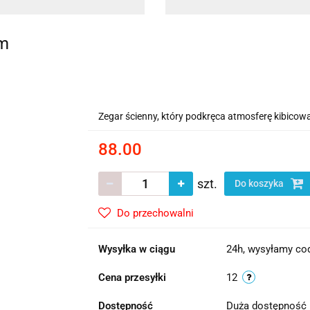
zm
Zegar ścienny, który podkręca atmosferę kibicowa
88.00
szt.
Do koszyka
Do przechowalni
Wysyłka w ciągu
24h, wysyłamy cod
Cena przesyłki
12
Dostępność
Duża dostępność