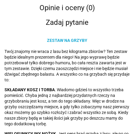
Opinie i oceny (0)
Zadaj pytanie
ZESTAW NA GRZYBY
Twój znajomy nie wraca z lasu bez kilograma zbiorów? Ten zestaw
będzie idealnym prezentem dla niego! Na jego wyprawę będzie
potrzebował tylko dobrego humoru, bo cała reszta zawarta jest w
tym zestawie. Dzięki czemu zaoszczędzi miejsce i nie będzie musiał
dźwigać zbędnego balastu. A wszystko co na grzybach się przydaje
to:
SKŁADANY KOSZ I TORBA
. Wiadomo gdzieś to wszystko trzeba
pomieścić. Chyba jedną z najbardziej przydatnych rzeczy na
grzybobraniu jest kosz, a ten do tego składany. Więc w drodze na
grzyby oszczędzamy miejsce, a gdy tylko zobaczymy nasz pierwszy
okaz możemy go szybko rozłożyć i zabrać wszystko ze sobą. Kiedy
nasze zbiory będą w takiej ilości jak grzyby po deszczu mamy do
tego dodatkową torbę.
WIELOFUNKCYJNY NOŻYK
. Jest sens brać grzyba z lasu, ale po co