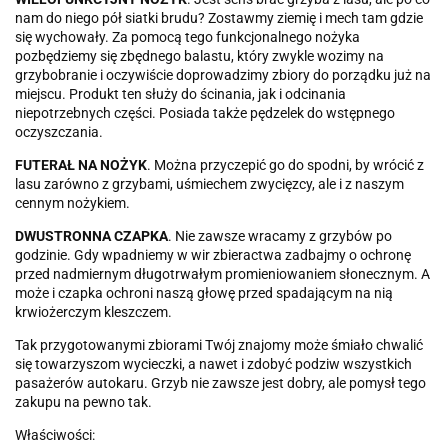
nam do niego pół siatki brudu? Zostawmy ziemię i mech tam gdzie
się wychowały. Za pomocą tego funkcjonalnego nożyka
pozbędziemy się zbędnego balastu, który zwykle wozimy na
grzybobranie i oczywiście doprowadzimy zbiory do porządku już na
miejscu. Produkt ten służy do ścinania, jak i odcinania
niepotrzebnych części. Posiada także pędzelek do wstępnego
oczyszczania.
FUTERAŁ NA NOŻYK
. Można przyczepić go do spodni, by wrócić z
lasu zarówno z grzybami, uśmiechem zwycięzcy, ale i z naszym
cennym nożykiem.
DWUSTRONNA CZAPKA
. Nie zawsze wracamy z grzybów po
godzinie. Gdy wpadniemy w wir zbieractwa zadbajmy o ochronę
przed nadmiernym długotrwałym promieniowaniem słonecznym. A
może i czapka ochroni naszą głowę przed spadającym na nią
krwiożerczym kleszczem.
Tak przygotowanymi zbiorami Twój znajomy może śmiało chwalić
się towarzyszom wycieczki, a nawet i zdobyć podziw wszystkich
pasażerów autokaru. Grzyb nie zawsze jest dobry, ale pomysł tego
zakupu na pewno tak.
Właściwości: